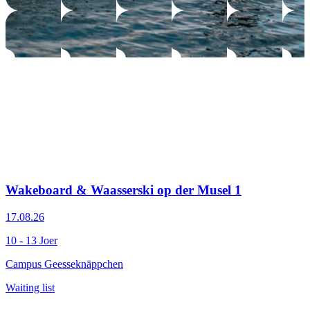
Wakeboard & Waasserski op der Musel 1
17.08.26
10 - 13 Joer
Campus Geesseknäppchen
Waiting list