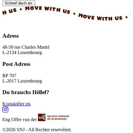
Schreif dech an.
✦ MOVE WITH US ✦ MOVE WITH US ✦ MOVE WI
Adress
48-50 rue Charles Martel
L-2134 Luxembourg
Post Adress
BP 707
L-2017 Luxembourg
Du brauchs Hëllef?
Kontaktéier eis
Eng Offer vun der
©2026 SNJ - All Rechter reservéiert.