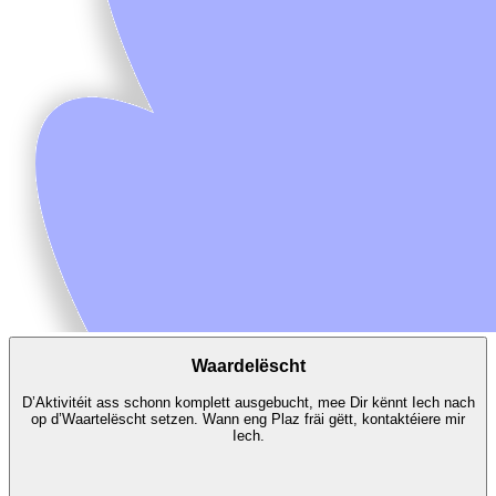
Waardelëscht
D’Aktivitéit ass schonn komplett ausgebucht, mee Dir kënnt Iech nach
op d’Waartelëscht setzen. Wann eng Plaz fräi gëtt, kontaktéiere mir
Iech.