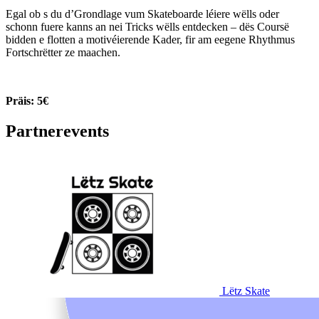
Egal ob s du d’Grondlage vum Skateboarde léiere wëlls oder
schonn fuere kanns an nei Tricks wëlls entdecken – dës Coursë
bidden e flotten a motivéierende Kader, fir am eegene Rhythmus
Fortschrëtter ze maachen.
Präis: 5€
Partnerevents
Lëtz Skate