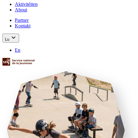
Aktivitéiten
About
Partner
Kontakt
Lu
En