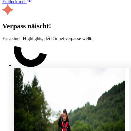
Entdeck méi
Verpass näischt!
Eis aktuell Highlights, déi Dir net verpasse wëllt.