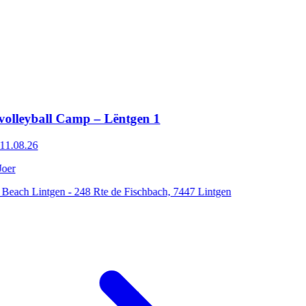
all Camp – Lëntgen 1
intgen - 248 Rte de Fischbach, 7447 Lintgen