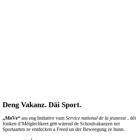
Deng Vakanz. Däi Sport.
„MoVe“
ass eng Initiative vum
Service national de la jeunesse
, déi
Jonken d’Méiglechkeet gëtt wärend de Schoulvakanzen nei
Sportaarten ze entdecken a Freed un der Beweegung ze hunn.