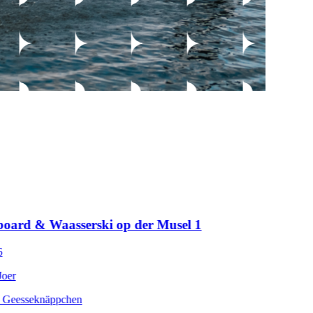
 Waasserski op der Musel 1
näppchen