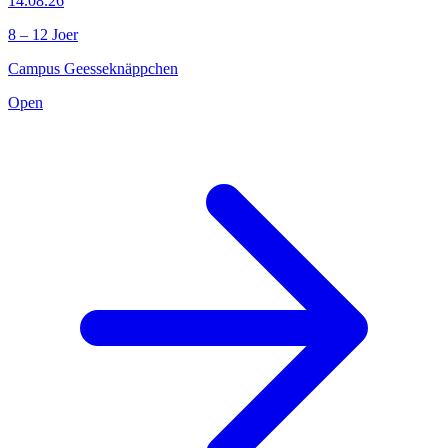
14.08.26
8 – 12 Joer
Campus Geesseknäppchen
Open