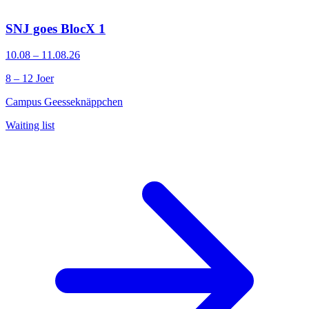
SNJ goes BlocX 1
10.08 – 11.08.26
8 – 12 Joer
Campus Geesseknäppchen
Waiting list