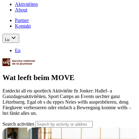
Aktivitéiten
About
Partner
Kontakt
Lu
En
Wat leeft beim MOVE
Entdeckt all eis sportlech Aktivitéite fir Jonker: Hallef- a
Ganzdagesaktivitéiten, Sport Camps an Events uechter ganz
Lëtzebuerg. Egal ob s du eppes Neies wëlls ausprobéieren, deng
Fäegkeete verbesseren oder einfach a Beweegung komme wëlls –
hei fänkt alles un.
Search activities