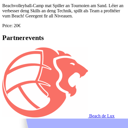
Beachvolleyball-Camp mat Spiller an Tournoien am Sand. Léier an
verbesser deng Skills an deng Technik, spillt als Team a profitéier
vum Beach! Geeegent fir all Niveauen.
Price: 20€
Partnerevents
Beach de Lux