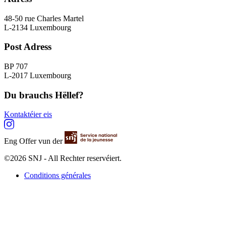
48-50 rue Charles Martel
L-2134 Luxembourg
Post Adress
BP 707
L-2017 Luxembourg
Du brauchs Hëllef?
Kontaktéier eis
Eng Offer vun der
©2026 SNJ - All Rechter reservéiert.
Conditions générales