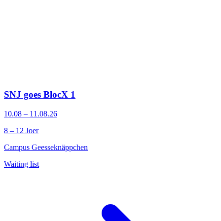
SNJ goes BlocX 1
10.08 – 11.08.26
8 – 12 Joer
Campus Geesseknäppchen
Waiting list