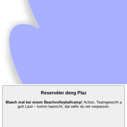
Reservéier deng Plaz
Maach mat bei eisem Beachvolleyballcamp
! Action, Teamgeescht a
gutt Laun – komm laanscht, dat wëlls du net verpassen.