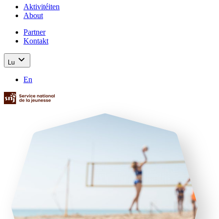
Aktivitéiten
About
Partner
Kontakt
Lu
En