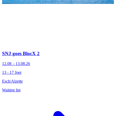
SNJ goes BlocX 2
12.08 – 13.08.26
13 - 17 Joer
Esch/Alzette
Waiting list