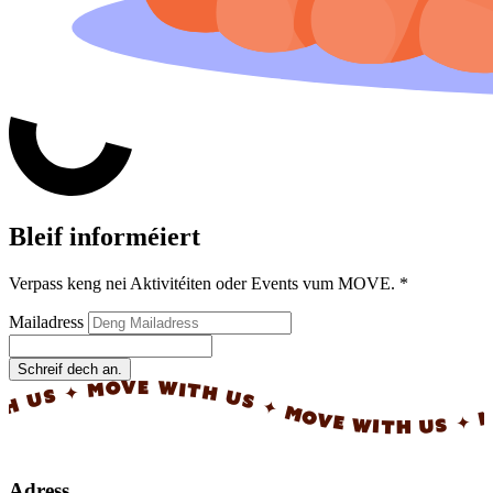
Bleif informéiert
Verpass keng nei Aktivitéiten oder Events vum MOVE.
*
Mailadress
Schreif dech an.
✦ MOVE WITH US ✦ MOVE WITH US ✦ MOVE 
Adress