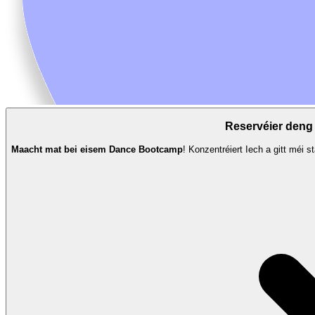
Reservéier deng
Maacht mat bei eisem Dance Bootcamp
! Konzentréiert Iech a gitt méi 