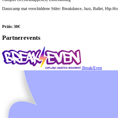
Danzcamp mat verschiddene Stiler: Breakdance, Jazz, Ballet, Hip-Hop
Präis: 30€
Partnerevents
Break/Even