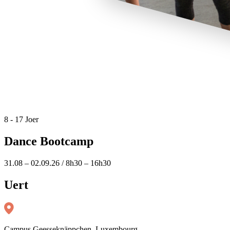
8 - 17 Joer
Dance Bootcamp
31.08 – 02.09.26 / 8h30 – 16h30
Uert
Campus Geesseknäppchen, Luxembourg