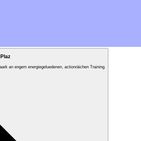
 Plaz
staark an engem energiegeluedenen, actionräichen Training.