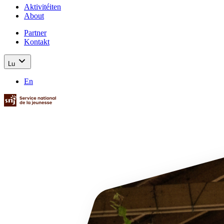
Aktivitéiten
About
Partner
Kontakt
Lu
En