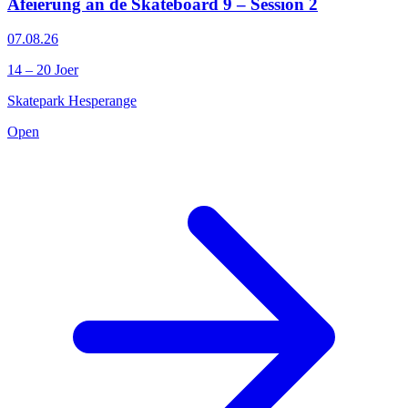
Aféierung an de Skateboard 9 – Session 2
07.08.26
14 – 20 Joer
Skatepark Hesperange
Open