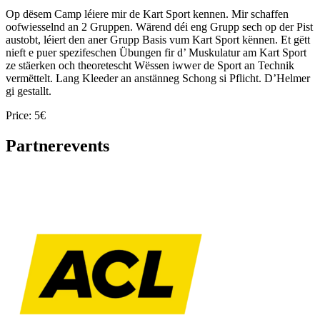
Op dësem Camp léiere mir de Kart Sport kennen. Mir schaffen
oofwiesselnd an 2 Gruppen. Wärend déi eng Grupp sech op der Pist
austobt, léiert den aner Grupp Basis vum Kart Sport kënnen. Et gëtt
nieft e puer spezifeschen Übungen fir d’ Muskulatur am Kart Sport
ze stäerken och theoretescht Wëssen iwwer de Sport an Technik
vermëttelt. Lang Kleeder an anstänneg Schong si Pflicht. D’Helmer
gi gestallt.
Price: 5€
Partnerevents