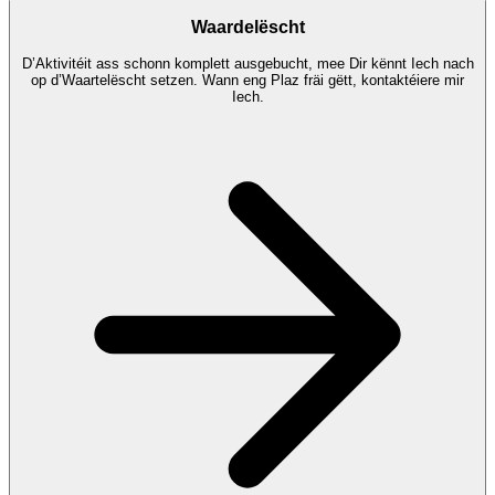
Waardelëscht
D’Aktivitéit ass schonn komplett ausgebucht, mee Dir kënnt Iech nach
op d’Waartelëscht setzen. Wann eng Plaz fräi gëtt, kontaktéiere mir
Iech.