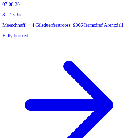
07.08.26
8 – 13 Joer
Meeschhaff - 44 Gilsduerferstrooss, 9366 Iermsdref Ärenzdall
Fully booked