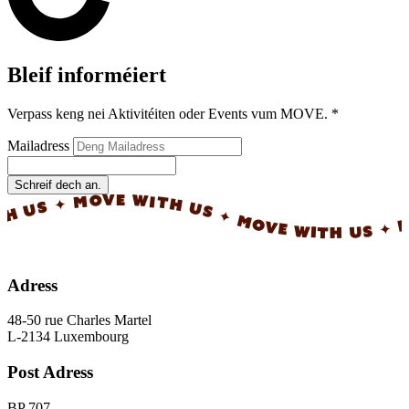
Bleif informéiert
Verpass keng nei Aktivitéiten oder Events vum MOVE.
*
Mailadress
Schreif dech an.
✦ MOVE WITH US ✦ MOVE WITH US ✦ MOVE W
Adress
48-50 rue Charles Martel
L-2134 Luxembourg
Post Adress
BP 707