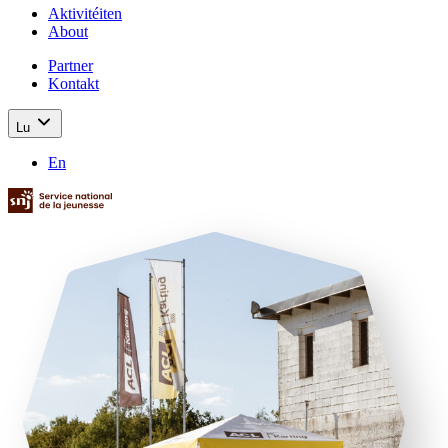
Aktivitéiten
About
Partner
Kontakt
Lu
En