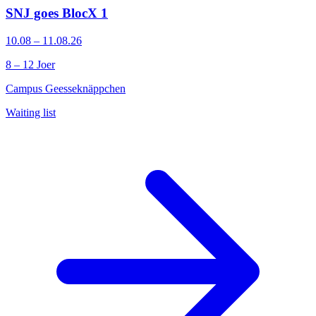
SNJ goes BlocX 1
10.08 – 11.08.26
8 – 12 Joer
Campus Geesseknäppchen
Waiting list