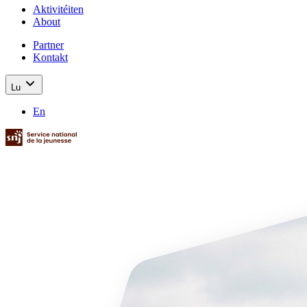
Aktivitéiten
About
Partner
Kontakt
Lu
En