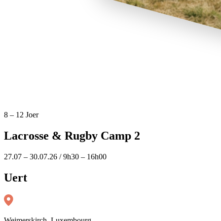
8 – 12 Joer
Lacrosse & Rugby Camp 2
27.07 – 30.07.26 / 9h30 – 16h00
Uert
Weimerskirch, Luxembourg