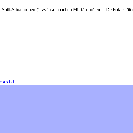
, Spill-Situatiounen (1 vs 1) a maachen Mini-Turnéieren. De Fokus läit
a.s.b.l.