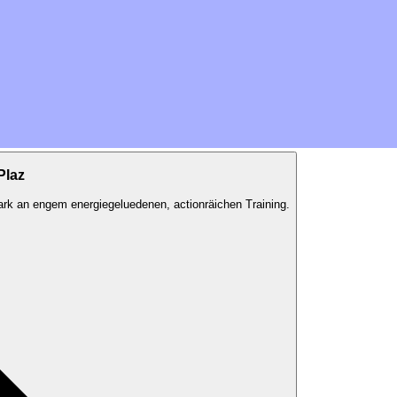
Plaz
taark an engem energiegeluedenen, actionräichen Training.