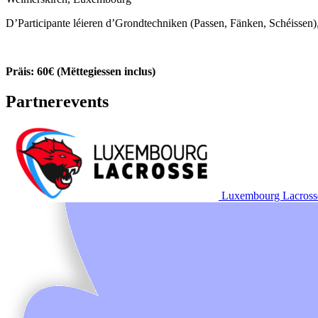
D’Participante léieren d’Grondtechniken (Passen, Fänken, Schéissen)
Präis: 60€ (Mëttegiessen inclus)
Partnerevents
Luxembourg Lacrosse 