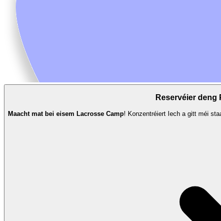
Reservéier deng 
Maacht mat bei eisem Lacrosse Camp
! Konzentréiert Iech a gitt méi s