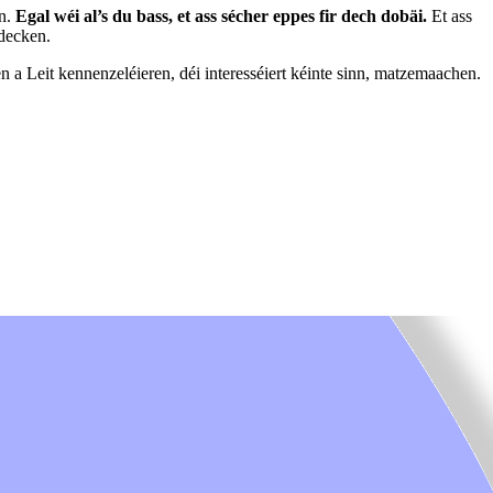
en.
Egal wéi al’s du bass, et ass sécher eppes fir dech dobäi.
Et ass
tdecken.
en a Leit kennenzeléieren, déi interesséiert kéinte sinn, matzemaachen.