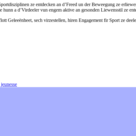
Sportdisziplinen ze entdecken an d’Freed un der Beweegung ze erliew
ze hunn a d’Virdeeler vun engem aktive an gesonden Liewensstil ze en
flott Geleeënheet, sech virzestellen, hiren Engagement fir Sport ze deel
a jeunesse