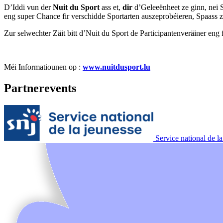
D’Iddi vun der
Nuit du Sport
ass et,
dir
d’Geleeënheet ze ginn, nei 
eng super Chance fir verschidde Sportarten auszeprobéieren, Spaass 
Zur selwechter Zäit bitt d’Nuit du Sport de Participantenveräiner eng 
Méi Informatiounen op :
www.nuitdusport.lu
Partnerevents
Service national de l