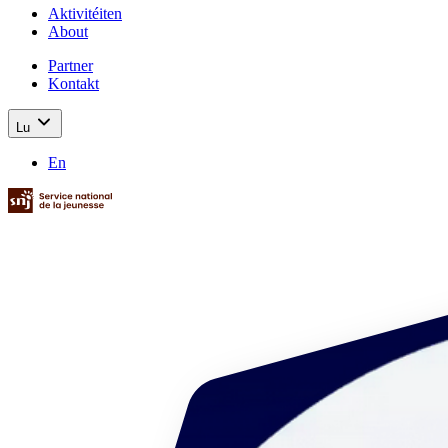
Aktivitéiten
About
Partner
Kontakt
Lu
En