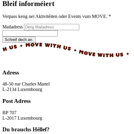
Bleif informéiert
Verpass keng nei Aktivitéiten oder Events vum MOVE.
*
Mailadress
Schreif dech an.
✦ MOVE WITH US ✦ MOVE WITH US ✦ MOVE WI
Adress
48-50 rue Charles Martel
L-2134 Luxembourg
Post Adress
BP 707
L-2017 Luxembourg
Du brauchs Hëllef?