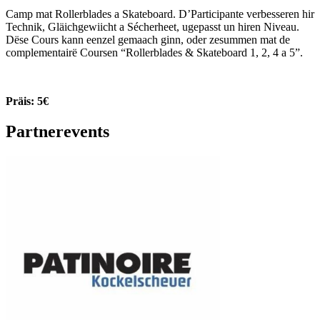
Camp mat Rollerblades a Skateboard. D’Participante verbesseren hir
Technik, Gläichgewiicht a Sécherheet, ugepasst un hiren Niveau.
Dëse Cours kann eenzel gemaach ginn, oder zesummen mat de
complementairë Coursen “Rollerblades & Skateboard 1, 2, 4 a 5”.
Präis: 5€
Partnerevents