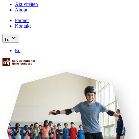
Aktivitéiten
About
Partner
Kontakt
Lu
En