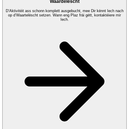
Waardelëscht
D’Aktivitéit ass schonn komplett ausgebucht, mee Dir kënnt Iech nach
op d’Waartelëscht setzen. Wann eng Plaz fräi gëtt, kontaktéiere mir
Iech.