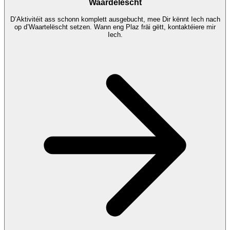
Waardelëscht
D’Aktivitéit ass schonn komplett ausgebucht, mee Dir kënnt Iech nach
op d’Waartelëscht setzen. Wann eng Plaz fräi gëtt, kontaktéiere mir
Iech.