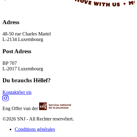
Adress
48-50 rue Charles Martel
L-2134 Luxembourg
Post Adress
BP 707
L-2017 Luxembourg
Du brauchs Hëllef?
Kontaktéier eis
Eng Offer vun der
©2026 SNJ - All Rechter reservéiert.
Conditions générales