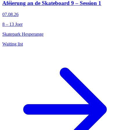
Aféierung an de Skateboard 9 – Session 1
07.08.26
8 – 13 Joer
Skatepark Hesperange
Waiting list