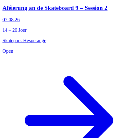
Aféierung an de Skateboard 9 – Session 2
07.08.26
14 – 20 Joer
Skatepark Hesperange
Open