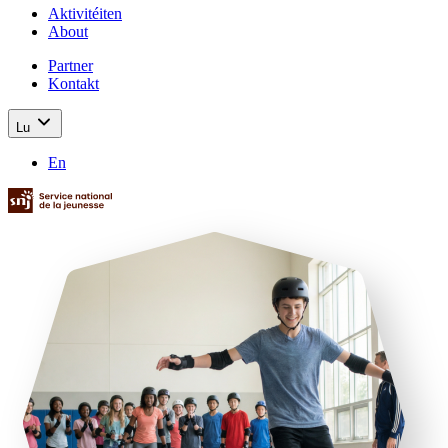
Aktivitéiten
About
Partner
Kontakt
Lu
En