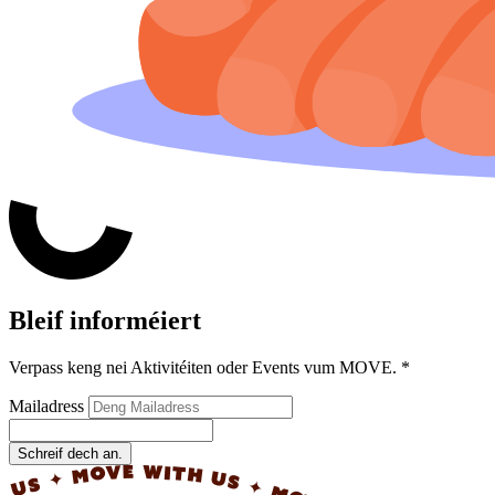
Bleif informéiert
Verpass keng nei Aktivitéiten oder Events vum MOVE.
*
Mailadress
Schreif dech an.
✦ MOVE WITH US ✦ MOVE WITH US ✦ MOVE 