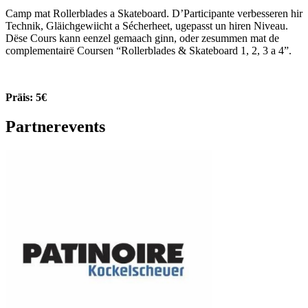
Camp mat Rollerblades a Skateboard. D’Participante verbesseren hir
Technik, Gläichgewiicht a Sécherheet, ugepasst un hiren Niveau.
Dëse Cours kann eenzel gemaach ginn, oder zesummen mat de
complementairë Coursen “Rollerblades & Skateboard 1, 2, 3 a 4”.
Präis: 5€
Partnerevents