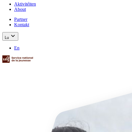
Aktivitéiten
About
Partner
Kontakt
Lu
En