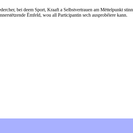
rcher, bei deem Sport, Kraaft a Selbstvertrauen am Mëttelpunkt stinn
nerstëtzende Ëmfeld, wou all Participantin sech ausprobéiere kann.