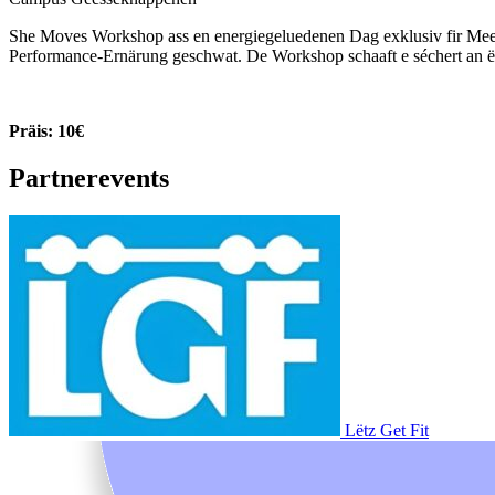
She Moves Workshop ass en energiegeluedenen Dag exklusiv fir Meede
Performance-Ernärung geschwat. De Workshop schaaft e séchert an ën
Präis: 10€
Partnerevents
Lëtz Get Fit