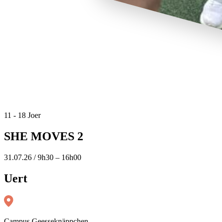
11 - 18 Joer
SHE MOVES 2
31.07.26 / 9h30 – 16h00
Uert
Campus Geesseknäppchen