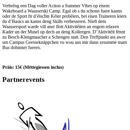
Verbréng een Dag voller Action a Summer Vibes op eisem
Wakeboard a Waasserski Camp. Egal ob s du schonn fuere kanns
oder de Sport fir d’éischte Kéier probéiers, bei eisen Traineren leiers
du d’Basics an kanns deng Skills verbesseren. Nieft dem
Waassersport warde vill aner flott Aktivitéiten an engem relaxen
Kader un der Musel op dech an deng Kolleegen. D’Aktivitéit fënnt
zu Besch-Klengmaacher a Schengen statt. Den Treffpunkt ass awer
um Campus Geesseknäppchen vu wou aus mir dann zesumme mam
Bus dohinner fueren.
Präis: 15€ (Mëttegiessen inclus)
Partnerevents