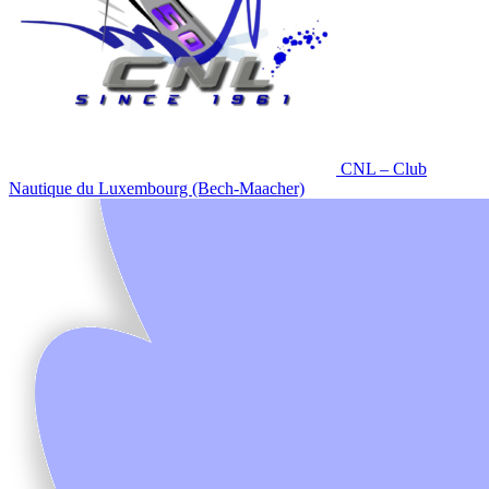
CNL – Club
Nautique du Luxembourg (Bech-Maacher)