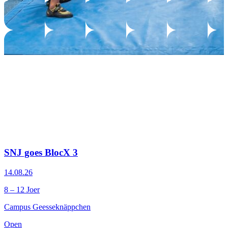
SNJ goes BlocX 3
14.08.26
8 – 12 Joer
Campus Geesseknäppchen
Open