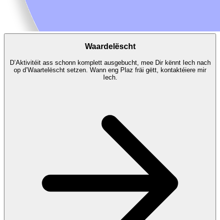
Waardelëscht
D’Aktivitéit ass schonn komplett ausgebucht, mee Dir kënnt Iech nach
op d’Waartelëscht setzen. Wann eng Plaz fräi gëtt, kontaktéiere mir
Iech.