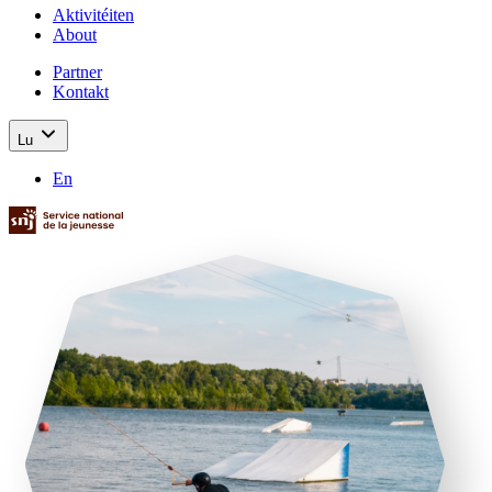
Aktivitéiten
About
Partner
Kontakt
Lu
En