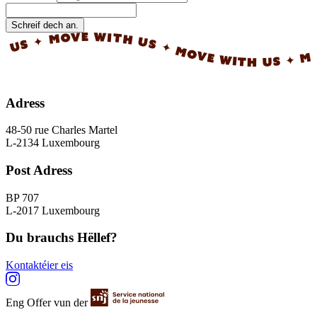
Schreif dech an.
✦ MOVE WITH US ✦ MOVE WITH US ✦ MOVE 
Adress
48-50 rue Charles Martel
L-2134 Luxembourg
Post Adress
BP 707
L-2017 Luxembourg
Du brauchs Hëllef?
Kontaktéier eis
Eng Offer vun der