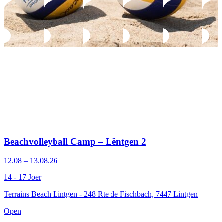
Beachvolleyball Camp – Lëntgen 2
12.08 – 13.08.26
14 - 17 Joer
Terrains Beach Lintgen - 248 Rte de Fischbach, 7447 Lintgen
Open