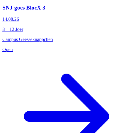
SNJ goes BlocX 3
14.08.26
8 – 12 Joer
Campus Geesseknäppchen
Open