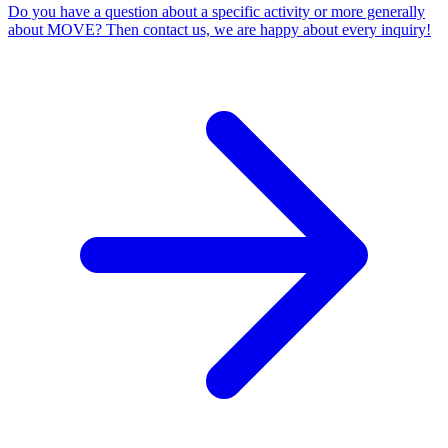
Do you have a question about a specific activity or more generally
about MOVE? Then contact us, we are happy about every inquiry!