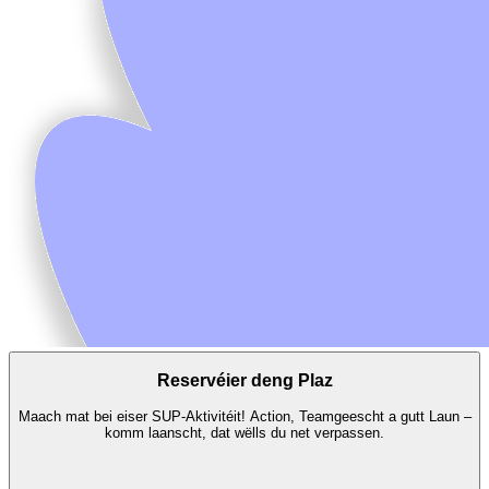
Reservéier deng Plaz
Maach mat bei eiser SUP-Aktivitéit! Action, Teamgeescht a gutt Laun –
komm laanscht, dat wëlls du net verpassen.