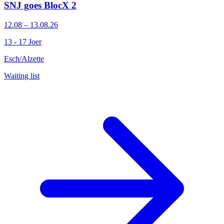
SNJ goes BlocX 2
12.08 – 13.08.26
13 - 17 Joer
Esch/Alzette
Waiting list