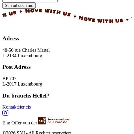
Schreif dech an.
✦ MOVE WITH US ✦ MOVE WITH US ✦ MOVE WI
Adress
48-50 rue Charles Martel
L-2134 Luxembourg
Post Adress
BP 707
L-2017 Luxembourg
Du brauchs Hëllef?
Kontaktéier eis
Eng Offer vun der
©2026 SNJ - All Rechter reservéiert.