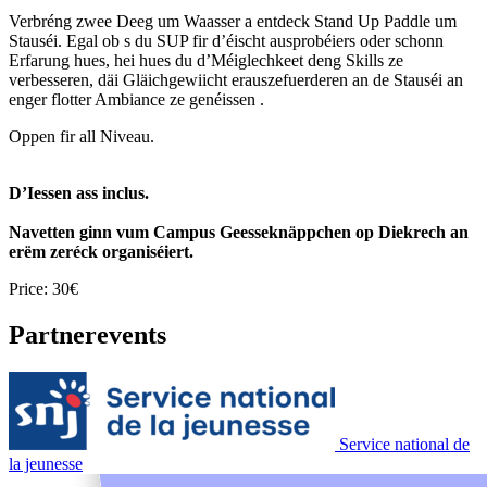
Verbréng zwee Deeg um Waasser a entdeck Stand Up Paddle um
Stauséi. Egal ob s du SUP fir d’éischt ausprobéiers oder schonn
Erfarung hues, hei hues du d’Méiglechkeet deng Skills ze
verbesseren, däi Gläichgewiicht erauszefuerderen an de Stauséi an
enger flotter Ambiance ze genéissen .
Oppen fir all Niveau.
D’Iessen ass inclus.
Navetten ginn vum Campus Geesseknäppchen op Diekrech an
erëm zeréck organiséiert.
Price: 30€
Partnerevents
Service national de
la jeunesse