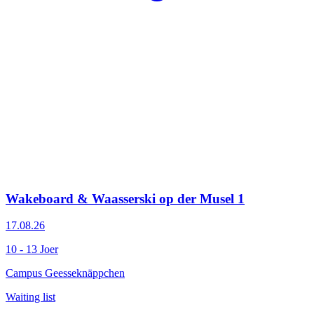
Wakeboard & Waasserski op der Musel 1
17.08.26
10 - 13 Joer
Campus Geesseknäppchen
Waiting list