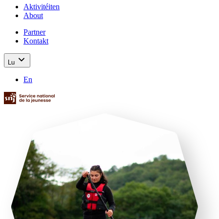
Aktivitéiten
About
Partner
Kontakt
Lu
En