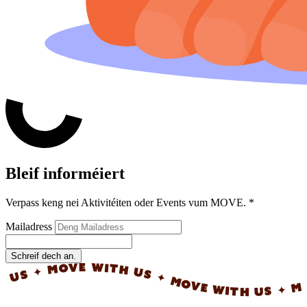
Bleif informéiert
Verpass keng nei Aktivitéiten oder Events vum MOVE.
*
Mailadress
Schreif dech an.
✦ MOVE WITH US ✦ MOVE WITH US ✦ MOVE 