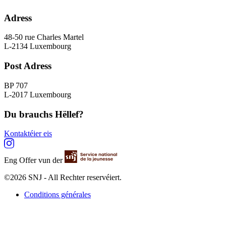
Adress
48-50 rue Charles Martel
L-2134 Luxembourg
Post Adress
BP 707
L-2017 Luxembourg
Du brauchs Hëllef?
Kontaktéier eis
Eng Offer vun der
©2026 SNJ - All Rechter reservéiert.
Conditions générales