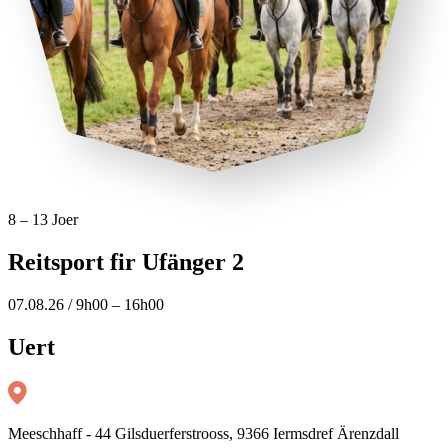
8 – 13 Joer
Reitsport fir Ufänger 2
07.08.26 / 9h00 – 16h00
Uert
Meeschhaff - 44 Gilsduerferstrooss, 9366 Iermsdref Ärenzdall