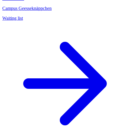
Campus Geesseknäppchen
Waiting list