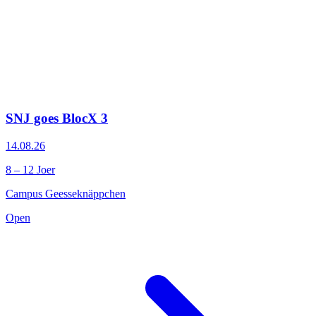
SNJ goes BlocX 3
14.08.26
8 – 12 Joer
Campus Geesseknäppchen
Open