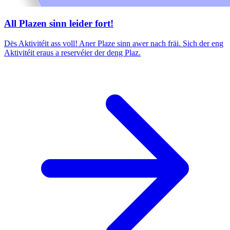
All Plazen sinn leider fort!
Dës Aktivitéit ass voll! Aner Plaze sinn awer nach fräi. Sich der eng
Aktivitéit eraus a reservéier der deng Plaz.