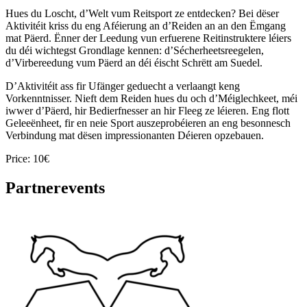
Hues du Loscht, d’Welt vum Reitsport ze entdecken? Bei dëser
Aktivitéit kriss du eng Aféierung an d’Reiden an an den Ëmgang
mat Päerd. Ënner der Leedung vun erfuerene Reitinstruktere léiers
du déi wichtegst Grondlage kennen: d’Sécherheetsreegelen,
d’Virbereedung vum Päerd an déi éischt Schrëtt am Suedel.
D’Aktivitéit ass fir Ufänger geduecht a verlaangt keng
Vorkenntnisser. Nieft dem Reiden hues du och d’Méiglechkeet, méi
iwwer d’Päerd, hir Bedierfnesser an hir Fleeg ze léieren. Eng flott
Geleeënheet, fir en neie Sport auszeprobéieren an eng besonnesch
Verbindung mat dësen impressionanten Déieren opzebauen.
Price: 10€
Partnerevents