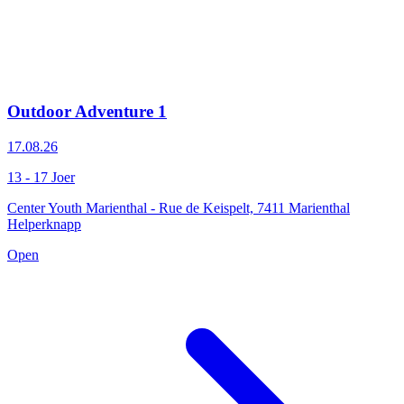
Outdoor Adventure 1
17.08.26
13 - 17 Joer
Center Youth Marienthal - Rue de Keispelt, 7411 Marienthal
Helperknapp
Open