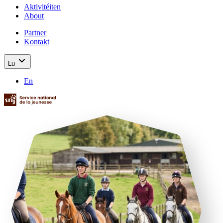
Aktivitéiten
About
Partner
Kontakt
Lu
En