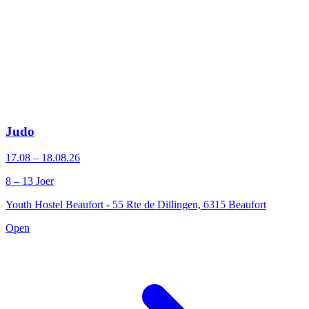
Judo
17.08 – 18.08.26
8 – 13 Joer
Youth Hostel Beaufort - 55 Rte de Dillingen, 6315 Beaufort
Open