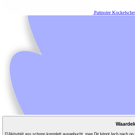
Patinoire Kockelsche
Waardel
D’Aktivitéit ass schonn komplett ausgebucht, mee Dir kënnt Iech nach op d