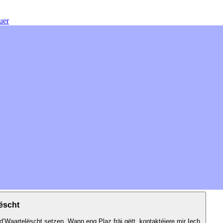
uer
ëscht
’Waartelëscht setzen. Wann eng Plaz fräi gëtt, kontaktéiere mir Iech.