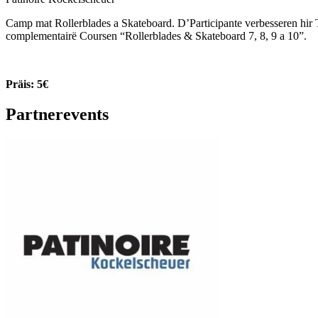
Camp mat Rollerblades a Skateboard. D’Participante verbesseren hir
complementairë Coursen “Rollerblades & Skateboard 7, 8, 9 a 10”.
Präis: 5€
Partnerevents