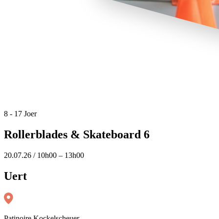
8 - 17 Joer
Rollerblades & Skateboard 6
20.07.26 / 10h00 – 13h00
Uert
Patinoire Kockelscheuer