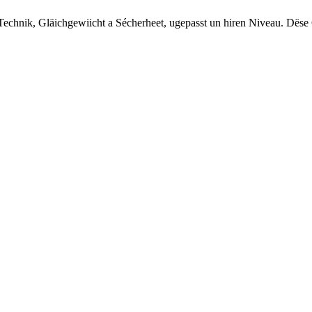
 Technik, Gläichgewiicht a Sécherheet, ugepasst un hiren Niveau. Dë