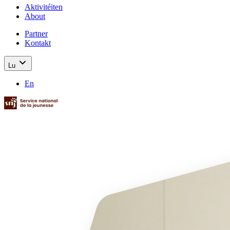
Aktivitéiten
About
Partner
Kontakt
Lu
En