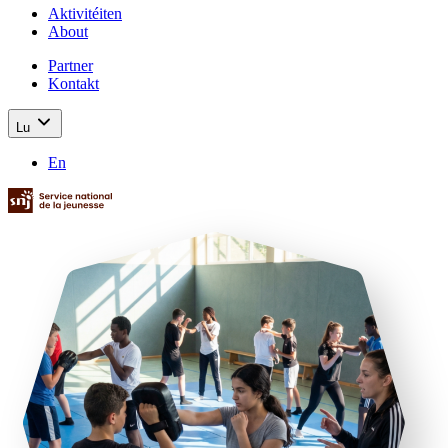
Aktivitéiten
About
Partner
Kontakt
Lu
En