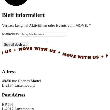
Bleif informéiert
Verpass keng nei Aktivitéiten oder Events vum MOVE.
*
Mailadress
Schreif dech an.
✦ MOVE WITH US ✦ MOVE WITH US ✦ MOVE 
Adress
48-50 rue Charles Martel
L-2134 Luxembourg
Post Adress
BP 707
L-2017 Luxembourg