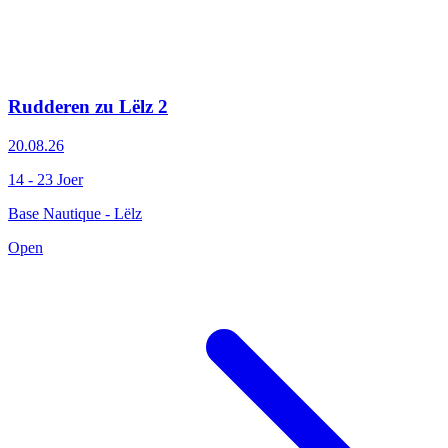
Rudderen zu Lëlz 2
20.08.26
14 - 23 Joer
Base Nautique - Lëlz
Open