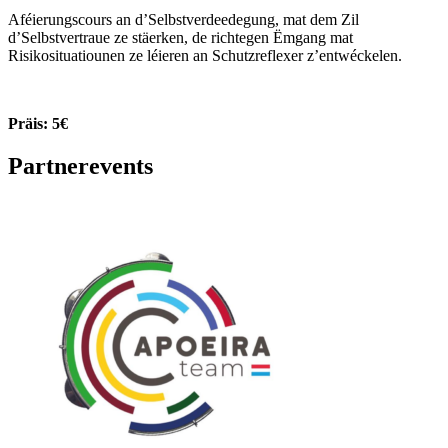
Aféierungscours an d’Selbstverdeedegung, mat dem Zil
d’Selbstvertraue ze stäerken, de richtegen Ëmgang mat
Risikosituatiounen ze léieren an Schutzreflexer z’entwéckelen.
Präis: 5€
Partnerevents