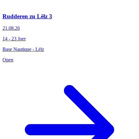
Rudderen zu Lëlz 3
21.08.26
14 - 23 Joer
Base Nautique - Lëlz
Open