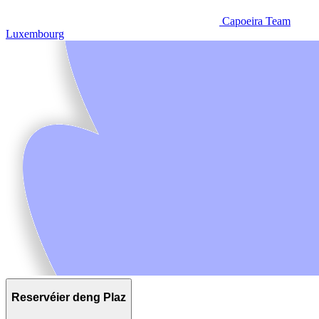
Capoeira Team
Luxembourg
Reservéier deng Plaz