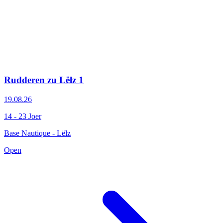
Rudderen zu Lëlz 1
19.08.26
14 - 23 Joer
Base Nautique - Lëlz
Open