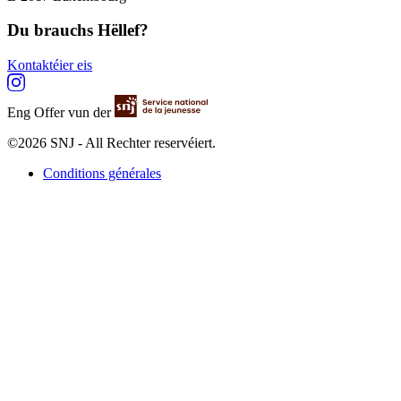
Du brauchs Hëllef?
Kontaktéier eis
Eng Offer vun der
©2026 SNJ - All Rechter reservéiert.
Conditions générales